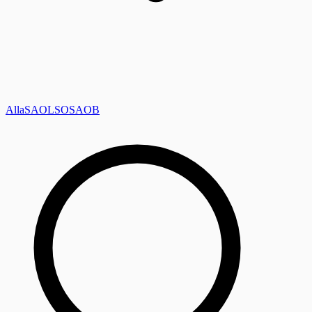
Alla
SAOL
SO
SAOB