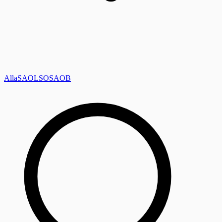
Alla
SAOL
SO
SAOB