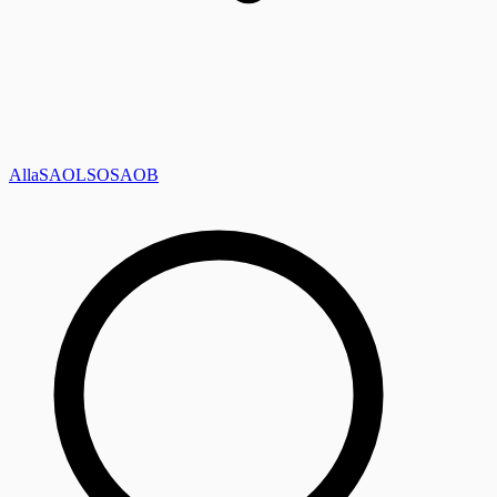
Alla
SAOL
SO
SAOB