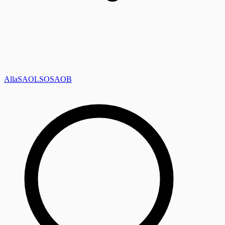
Alla
SAOL
SO
SAOB