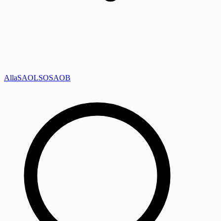
Alla
SAOL
SO
SAOB