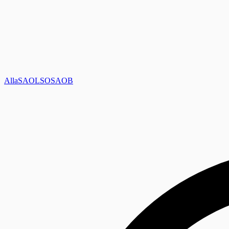
Alla
SAOL
SO
SAOB