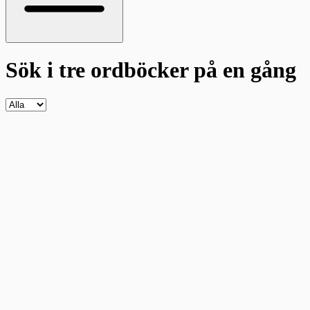
Sök i tre ordböcker
på en gång