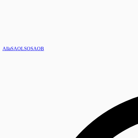
Alla
SAOL
SO
SAOB