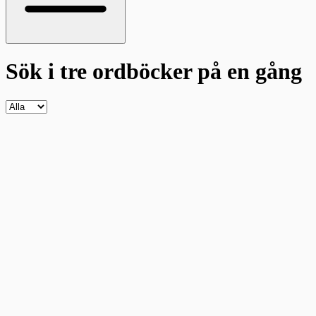
Sök i tre ordböcker
på en gång