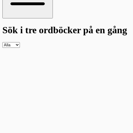
Sök i tre ordböcker
på en gång