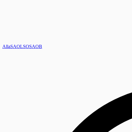
Alla
SAOL
SO
SAOB