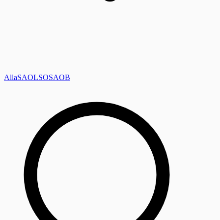
Alla
SAOL
SO
SAOB