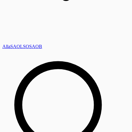
Alla
SAOL
SO
SAOB