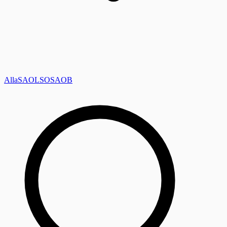
Alla
SAOL
SO
SAOB