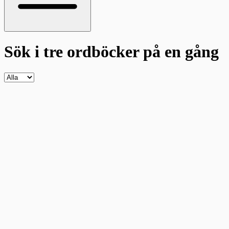
Sök i tre ordböcker
på en gång