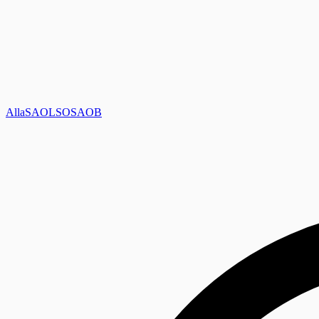
Alla
SAOL
SO
SAOB