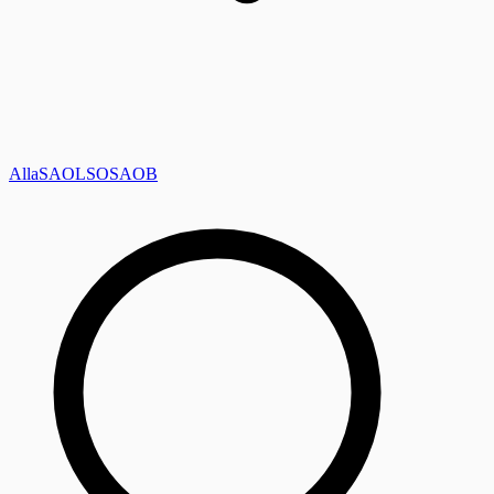
Alla
SAOL
SO
SAOB