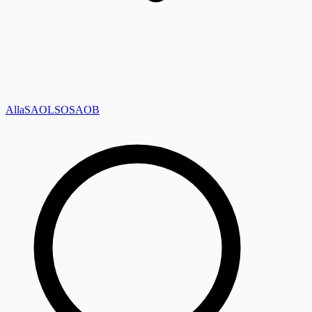
Alla
SAOL
SO
SAOB