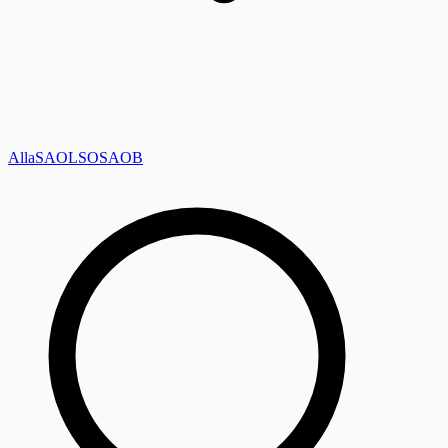
Alla
SAOL
SO
SAOB