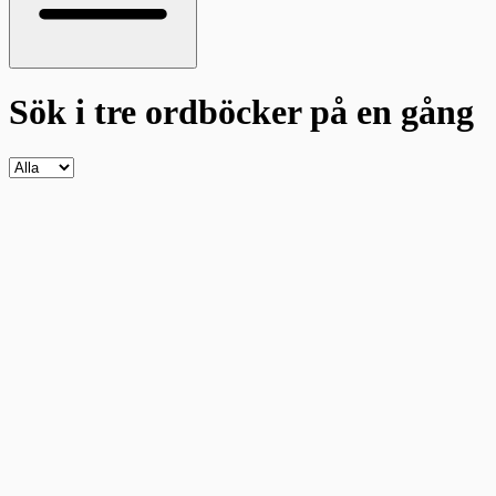
Sök i tre ordböcker
på en gång