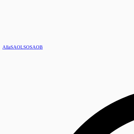
Alla
SAOL
SO
SAOB