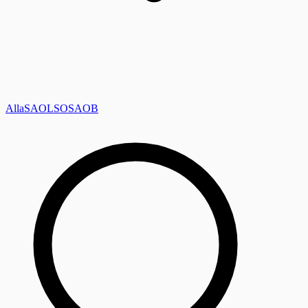
Alla
SAOL
SO
SAOB