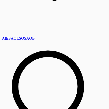
Alla
SAOL
SO
SAOB