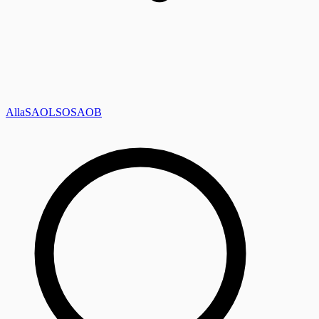
Alla
SAOL
SO
SAOB