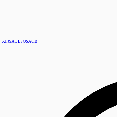
Alla
SAOL
SO
SAOB