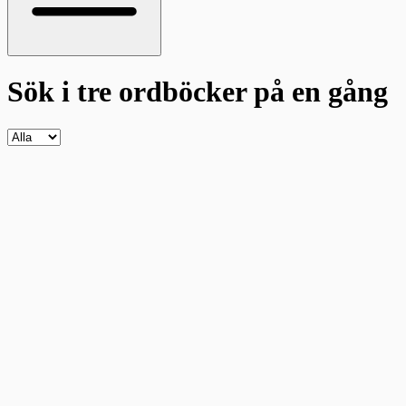
Sök i tre ordböcker
på en gång