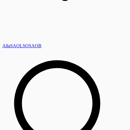
Alla
SAOL
SO
SAOB