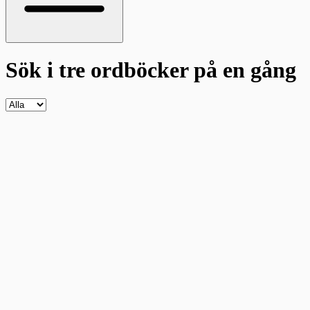
Sök i tre ordböcker
på en gång