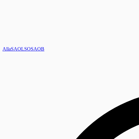
Alla
SAOL
SO
SAOB