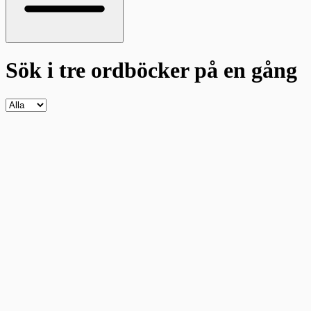
Sök i tre ordböcker
på en gång