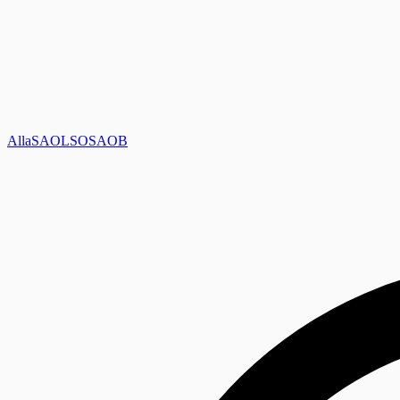
Alla
SAOL
SO
SAOB