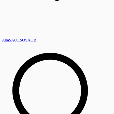
Alla
SAOL
SO
SAOB