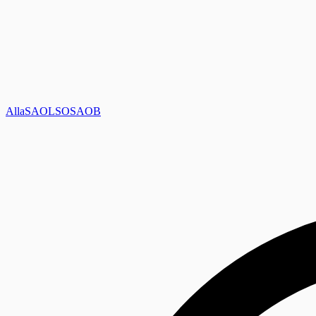
Alla
SAOL
SO
SAOB