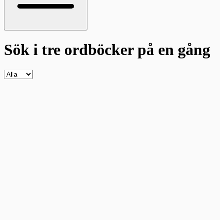
Sök i tre ordböcker
på en gång