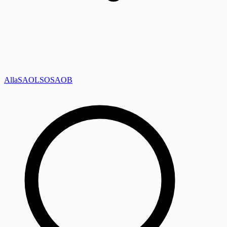
Alla
SAOL
SO
SAOB