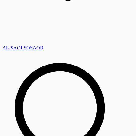
Alla
SAOL
SO
SAOB