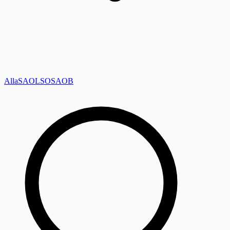
Alla
SAOL
SO
SAOB