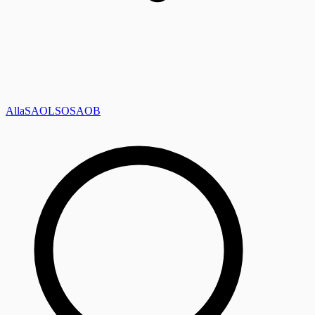
Alla
SAOL
SO
SAOB