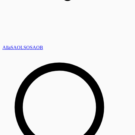
Alla
SAOL
SO
SAOB