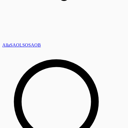
Alla
SAOL
SO
SAOB