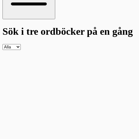
Sök i tre ordböcker
på en gång