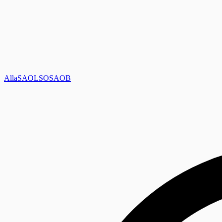
Alla
SAOL
SO
SAOB