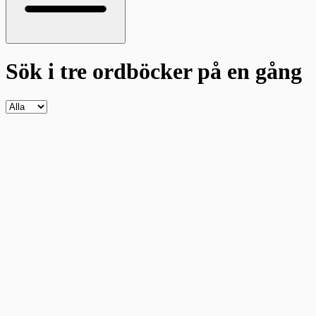
Sök i tre ordböcker
på en gång