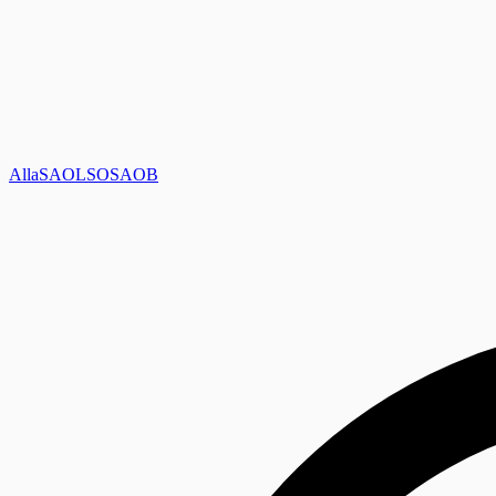
Alla
SAOL
SO
SAOB