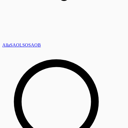
Alla
SAOL
SO
SAOB