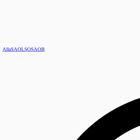
Alla
SAOL
SO
SAOB