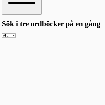
Sök i tre ordböcker
på en gång