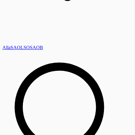
Alla
SAOL
SO
SAOB