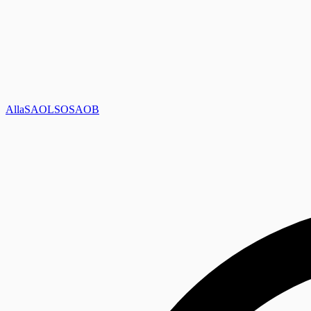
Alla
SAOL
SO
SAOB