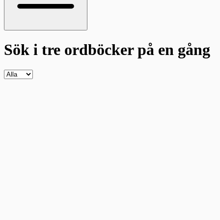
Sök i tre ordböcker
på en gång