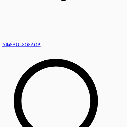
Alla
SAOL
SO
SAOB