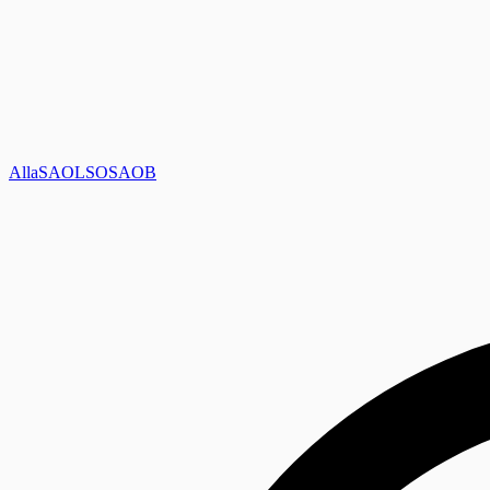
Alla
SAOL
SO
SAOB