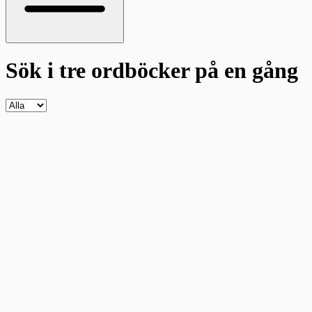
Sök i tre ordböcker
på en gång