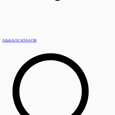
Alla
SAOL
SO
SAOB