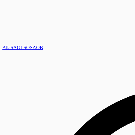
Alla
SAOL
SO
SAOB