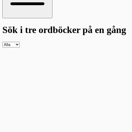
Sök i tre ordböcker
på en gång