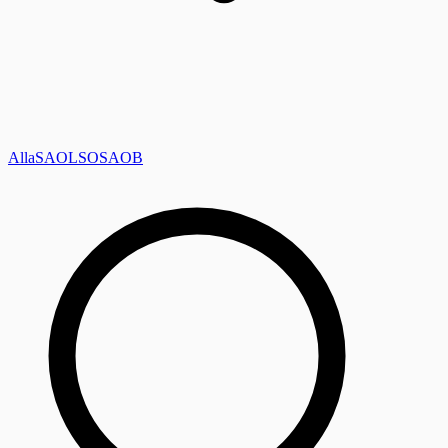
Alla
SAOL
SO
SAOB