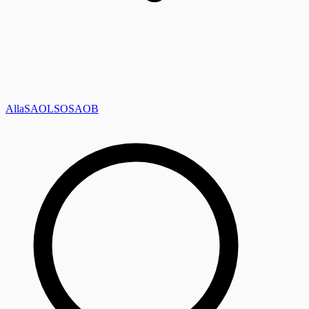
Alla
SAOL
SO
SAOB