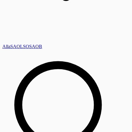
Alla
SAOL
SO
SAOB