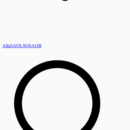
Alla
SAOL
SO
SAOB