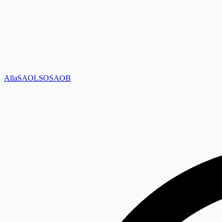
Alla
SAOL
SO
SAOB