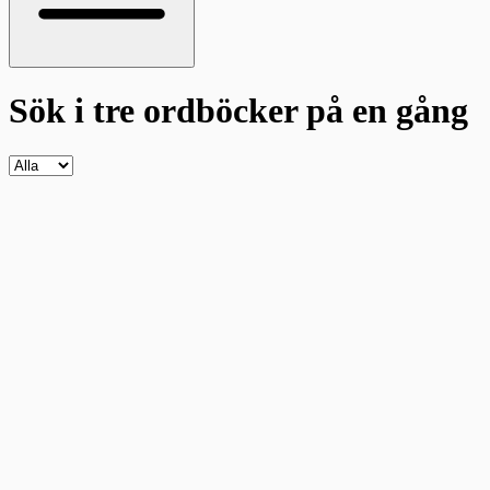
Sök i tre ordböcker
på en gång