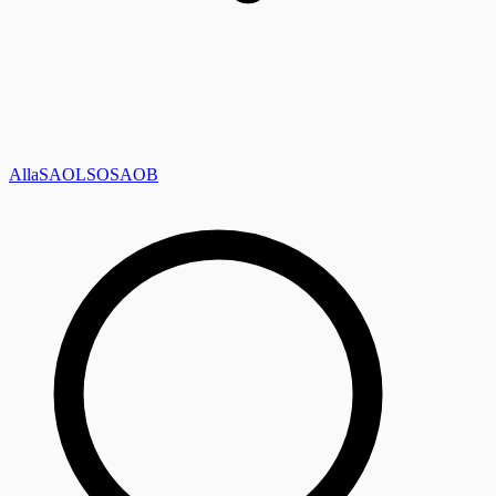
Alla
SAOL
SO
SAOB