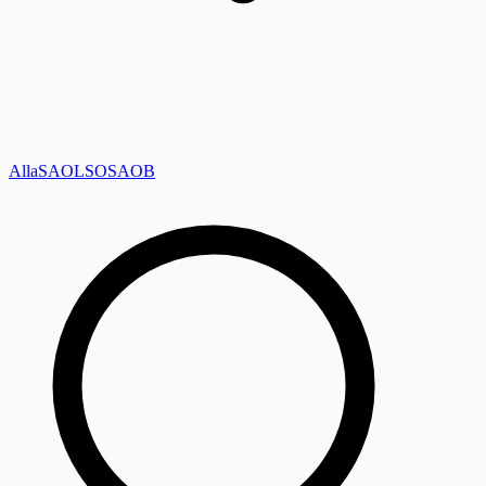
Alla
SAOL
SO
SAOB