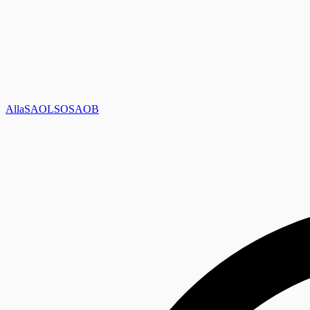
Alla
SAOL
SO
SAOB