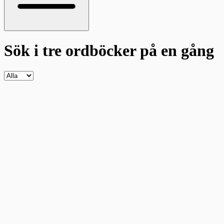
Sök i tre ordböcker
på en gång