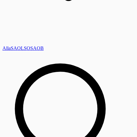
Alla
SAOL
SO
SAOB